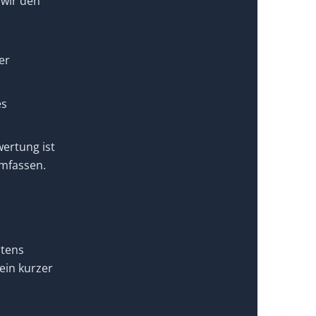
 wir den
er
es
ertung ist
mfassen.
stens
ein kurzer