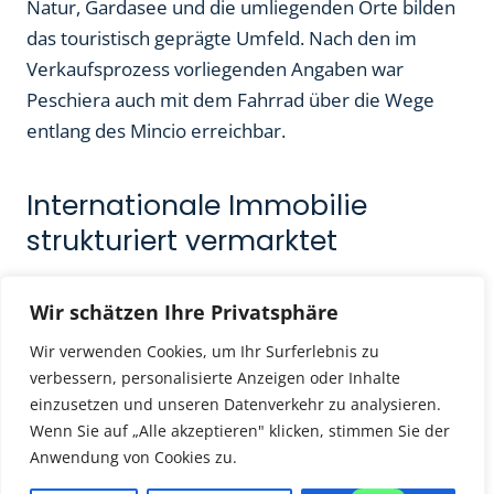
Natur, Gardasee und die umliegenden Orte bilden
das touristisch geprägte Umfeld. Nach den im
Verkaufsprozess vorliegenden Angaben war
Peschiera auch mit dem Fahrrad über die Wege
entlang des Mincio erreichbar.
Internationale Immobilie
strukturiert vermarktet
Bei einer Auslandsimmobilie sind neben
Wir schätzen Ihre Privatsphäre
Ausstattung und Lage auch die verfügbaren
Objektunterlagen, die Kommunikation mit den
Wir verwenden Cookies, um Ihr Surferlebnis zu
verbessern, personalisierte Anzeigen oder Inhalte
Beteiligten und eine klare Darstellung der
einzusetzen und unseren Datenverkehr zu analysieren.
Nutzungsmöglichkeiten wichtig. Die möblierte
Wenn Sie auf „Alle akzeptieren" klicken, stimmen Sie der
Wohnung wurde deshalb mit Balkon, Poolnutzung,
Anwendung von Cookies zu.
Tiefgaragenstellplatz und den wesentlichen