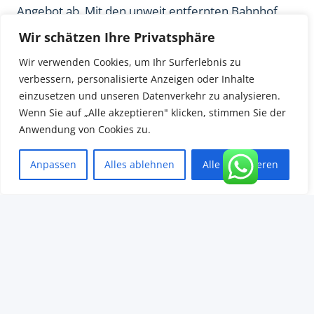
Angebot ab. Mit den unweit entfernten Bahnhof
Grevenbroich erreichen Sie im
Wir schätzen Ihre Privatsphäre
Personennahverkehr die Städte Neuss, Düsseldorf,
Wir verwenden Cookies, um Ihr Surferlebnis zu
Mönchengladbach und Köln in kurzer Zeit. Mit dem
verbessern, personalisierte Anzeigen oder Inhalte
anschließenden Busbahnhof kommen Sie in
einzusetzen und unseren Datenverkehr zu analysieren.
kürzester die umliegenden Ortsteile von
Wenn Sie auf „Alle akzeptieren" klicken, stimmen Sie der
Grevenbroich. Die unweit von der Wohnung
Anwendung von Cookies zu.
Autobahnen nach Düsseldorf, Neuss, Köln,
Anpassen
Alles ablehnen
Alle akzeptieren
Mönchengladbach und Aachen erreichen Sie in fünf
Minuten. Die Erft mit Ihren Naherholungsgebieten
lädt zu ausgiebigen Spaziergängen am Wasser ein.
Die dargestellten Objektdaten stammen aus der
damaligen Vermietung und basieren auf den
seinerzeit vom Auftraggeber bereitgestellten
Informationen. Die Wohnung ist vermietet und