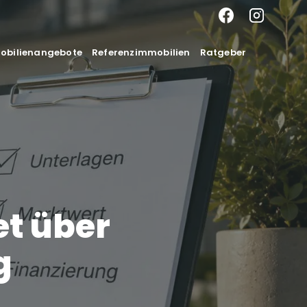
mobilienangebote
Referenzimmobilien
Ratgeber
et über
g