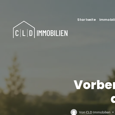
Zum
Inhalt
springen
Startseite
Immobil
Vorber
Von
CLD Immobilien