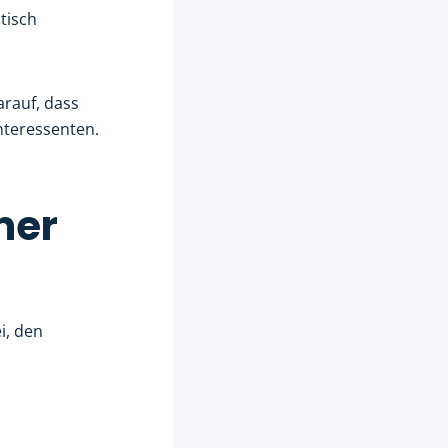
stisch
arauf, dass
nteressenten.
mer
i, den