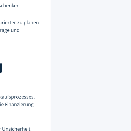
rschenken.
urierter zu planen.
frage und
g
rkaufsprozesses.
ie Finanzierung
r Unsicherheit