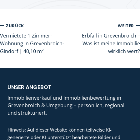
Beitragsnavigation
ZURÜCK
WEITER
Vermietete 1-Zimmer-
Erbfall in Grevenbroich –
Wohnung in Grevenbroich-
Was ist meine Immobilie
Gindorf | 40,10 m²
wirklich wert?
UNSER ANGEBOT
Immobilienverkauf und Immobilienbewertung in
Grevenbroich & Umgebung – persönlich, regional
und strukturiert.
Hinweis: Auf dieser Website können teilweise KI-
generierte oder KI-unterstützt bearbeitete Bilder und