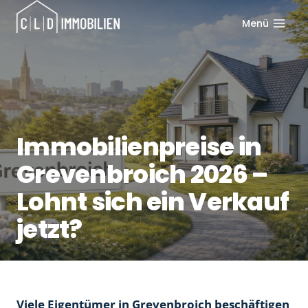
Zum
Menü
Inhalt
springen
Immobilienpreise in
Grevenbroich 2026 –
Lohnt sich ein Verkauf
jetzt?
Viele Eigentümer in Grevenbroich beschäftigen