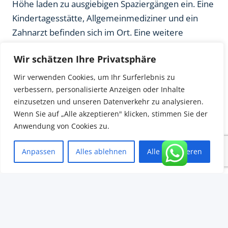
Höhe laden zu ausgiebigen Spaziergängen ein. Eine
Kindertagesstätte, Allgemeinmediziner und ein
Zahnarzt befinden sich im Ort. Eine weitere
Kindertagesstätte, sowie Grundschule,
Wir schätzen Ihre Privatsphäre
Allgemeinmediziner und Apotheke im Nachbarort.
In der Stadt Grevenbroich finden Sie außerdem ein
Wir verwenden Cookies, um Ihr Surferlebnis zu
Einkaufszentrum, mehrere weiterführende
verbessern, personalisierte Anzeigen oder Inhalte
einzusetzen und unseren Datenverkehr zu analysieren.
Schulen, interessante Kultureinrichtungen, ein Kino,
Wenn Sie auf „Alle akzeptieren" klicken, stimmen Sie der
ein Krankenhaus und weitere Fachmediziner für
Anwendung von Cookies zu.
die ärztliche Versorgung.
Anpassen
Alles ablehnen
Alle akzeptieren
Details
Bauart
Doppelhaushälfte
Zimmer
5